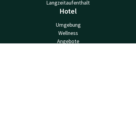
Langzeitaufenthalt
Hotel
Umgebung
Wellness
Angebote
Einrichtungen
Nachhaltigkeit
Kontakt
Account
DE
Valk Kids
Jetzt buchen
Über uns
Stellenangebote
Van der Valk
Van der Valk
Valk Deals
Valk Giftcard
Valk Store