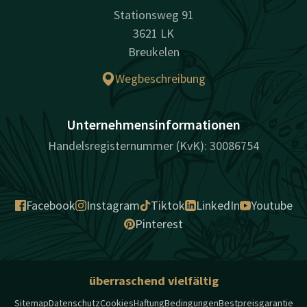
Stationsweg 91
3621 LK
Breukelen
Wegbeschreibung
Unternehmensinformationen
Handelsregisternummer (KvK): 30086754
Facebook
Instagram
Tiktok
LinkedIn
Youtube
Pinterest
überraschend vielfältig
Sitemap
Datenschutz
Cookies
Haftung
Bedingungen
Bestpreisgarantie