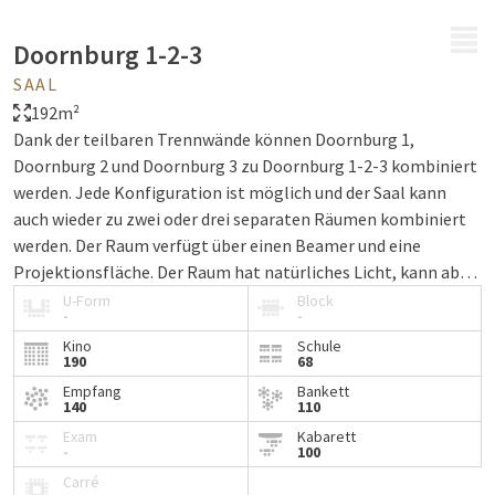
MENÜ
Doornburg 1-2-3
SAAL
192m²
Dank der teilbaren Trennwände können Doornburg 1,
Doornburg 2 und Doornburg 3 zu Doornburg 1-2-3 kombiniert
werden. Jede Konfiguration ist möglich und der Saal kann
auch wieder zu zwei oder drei separaten Räumen kombiniert
werden. Der Raum verfügt über einen Beamer und eine
Projektionsfläche. Der Raum hat natürliches Licht, kann aber
auch verdunkelt werden. Kostenloses Wi-Fi ist in allen
U-Form
Block
-
-
Räumen verfügbar.
Kino
Schule
190
68
Empfang
Bankett
140
110
Exam
Kabarett
-
100
Carré