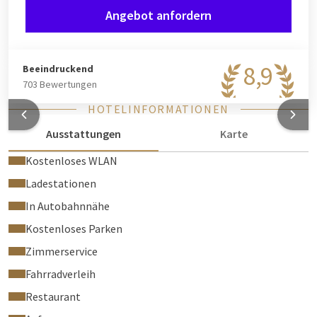
Angebot anfordern
8,9
Beeindruckend
703 Bewertungen
HOTELINFORMATIONEN
Ausstattungen
Karte
Kostenloses WLAN
Ladestationen
In Autobahnnähe
Kostenloses Parken
Zimmerservice
Fahrradverleih
Restaurant