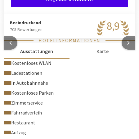
8,9
Beeindruckend
705 Bewertungen
HOTELINFORMATIONEN
Ausstattungen
Karte
Kostenloses WLAN
Ladestationen
In Autobahnnähe
Kostenloses Parken
Zimmerservice
Fahrradverleih
Restaurant
Aufzug