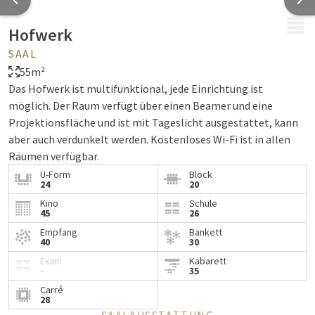
MENÜ
Hofwerk
SAAL
55m²
Das Hofwerk ist multifunktional, jede Einrichtung ist
möglich. Der Raum verfügt über einen Beamer und eine
Projektionsfläche und ist mit Tageslicht ausgestattet, kann
aber auch verdunkelt werden. Kostenloses Wi-Fi ist in allen
Räumen verfügbar.
U-Form
Block
24
20
Kino
Schule
45
26
Empfang
Bankett
40
30
Exam
Kabarett
-
35
Carré
28