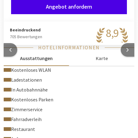
Angebot anfordern
8,9
Beeindruckend
705 Bewertungen
HOTELINFORMATIONEN
Ausstattungen
Karte
Kostenloses WLAN
Ladestationen
In Autobahnnähe
Kostenloses Parken
Zimmerservice
Fahrradverleih
Restaurant