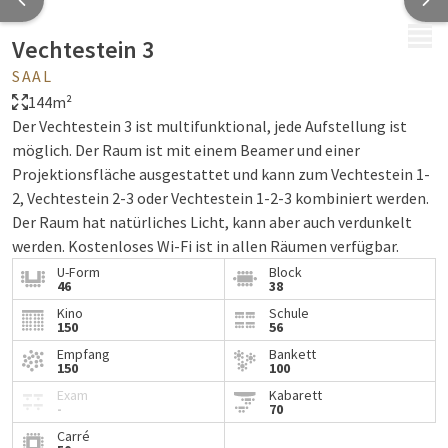
MENÜ
Vechtestein 3
SAAL
144m²
Der Vechtestein 3 ist multifunktional, jede Aufstellung ist
möglich. Der Raum ist mit einem Beamer und einer
Projektionsfläche ausgestattet und kann zum Vechtestein 1-
2, Vechtestein 2-3 oder Vechtestein 1-2-3 kombiniert werden.
Der Raum hat natürliches Licht, kann aber auch verdunkelt
werden. Kostenloses Wi-Fi ist in allen Räumen verfügbar.
U-Form
Block
46
38
Kino
Schule
150
56
Empfang
Bankett
150
100
Exam
Kabarett
-
70
Carré