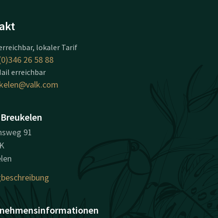
akt
erreichbar, lokaler Tarif
(0)346 26 58 88
ail erreichbar
kelen@valk.com
 Breukelen
nsweg 91
LK
len
beschreibung
nehmensinformationen