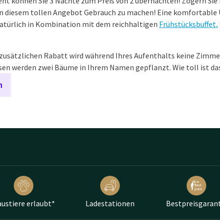
t können Sie 3 Nächte zum Preis von 2 übernachten! Zögern Sie 
von diesem tollen Angebot Gebrauch zu machen! Eine komfortable
atürlich in Kombination mit dem reichhaltigen
Frühstücksbuffet,
zusätzlichen Rabatt wird während Ihres Aufenthalts keine Zimme
sen werden zwei Bäume in Ihrem Namen gepflanzt. Wie toll ist da
n
ustiere erlaubt*
Ladestationen
Bestpreisgarant