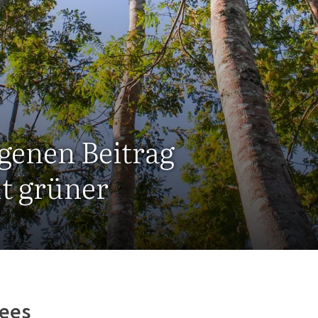
igenen Beitrag
t grüner
rees