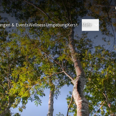
ngen & Events
Wellness
Umgebung
Kerst
Mehr
Zimmer 