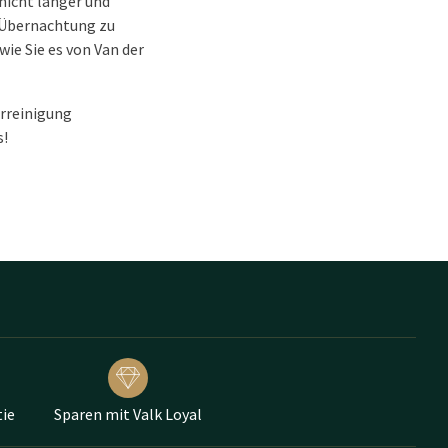
nicht länger und
 Übernachtung zu
wie Sie es von Van der
rreinigung
s!
ie
Sparen mit Valk Loyal