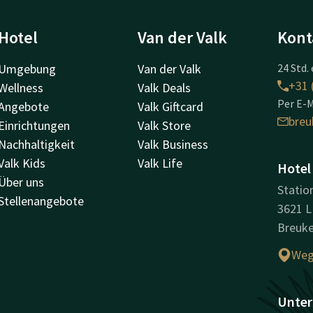
Hotel
Van der Valk
Kont
Umgebung
Van der Valk
24 Std. 
+31 
Wellness
Valk Deals
Per E-M
Angebote
Valk Giftcard
breu
Einrichtungen
Valk Store
Nachhaltigkeit
Valk Business
Valk Kids
Valk Life
Hotel
Über uns
Statio
Stellenangebote
3621 
Breuke
Weg
Unter