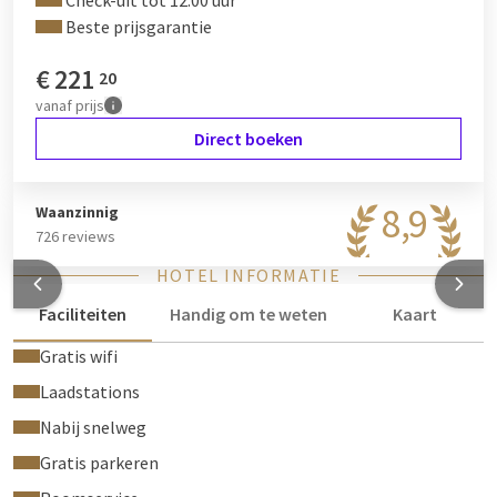
Check-uit tot 12:00 uur
Beste prijsgarantie
€
221
20
vanaf
prijs
Direct boeken
8,9
Waanzinnig
726 reviews
HOTEL INFORMATIE
Faciliteiten
Handig om te weten
Kaart
Gratis wifi
Laadstations
Nabij snelweg
Gratis parkeren