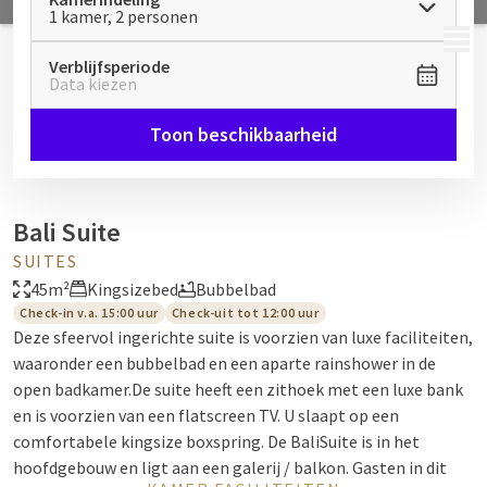
1 kamer, 2 personen
MENU
Verblijfsperiode
Data kiezen
Toon beschikbaarheid
Bali Suite
SUITES
45m²
Kingsizebed
Bubbelbad
Check-in v.a. 15:00 uur
Check-uit tot 12:00 uur
Deze sfeervol ingerichte suite is voorzien van luxe faciliteiten,
waaronder een bubbelbad en een aparte rainshower in de
open badkamer.De suite heeft een zithoek met een luxe bank
en is voorzien van een flatscreen TV. U slaapt op een
comfortabele kingsize boxspring. De BaliSuite is in het
hoofdgebouw en ligt aan een galerij / balkon. Gasten in dit