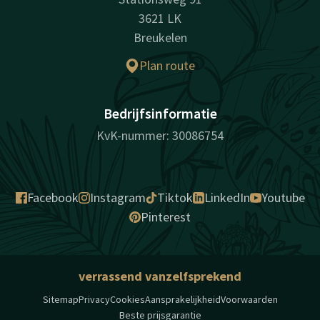
3621 LK
Breukelen
Plan route
Bedrijfsinformatie
KvK-nummer: 30086754
Facebook
Instagram
Tiktok
LinkedIn
Youtube
Pinterest
verrassend vanzelfsprekend
Sitemap
Privacy
Cookies
Aansprakelijkheid
Voorwaarden
Beste prijsgarantie