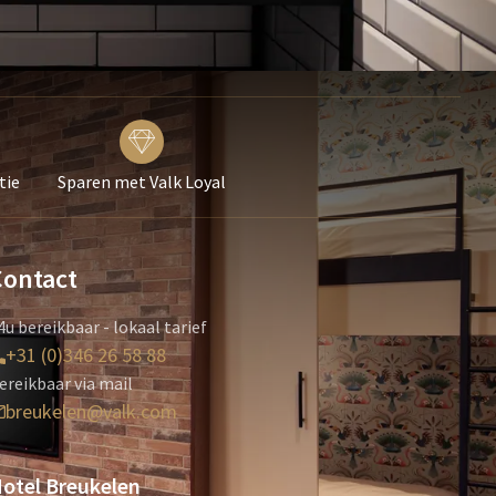
tie
Sparen met Valk Loyal
Contact
4u bereikbaar - lokaal tarief
+31 (0)346 26 58 88
ereikbaar via mail
breukelen@valk.com
otel Breukelen