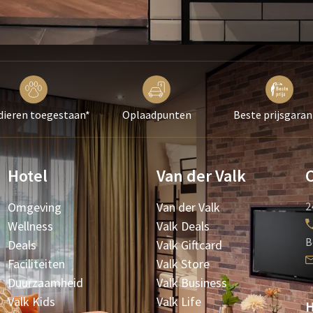
dieren toegestaan*
Oplaadpunten
Beste prijsgaran
Hotel
Van der Valk
Omgeving
Van der Valk
2
Wellness
Valk Deals
B
Deals
Valk Giftcard
Faciliteiten
Valk Store
Duurzaamheid
Valk Business
Valk Kids
Valk Life
H