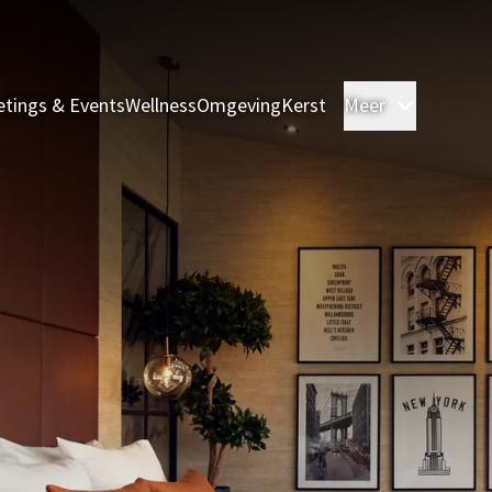
tings & Events
Wellness
Omgeving
Kerst
Meer
Kamers &