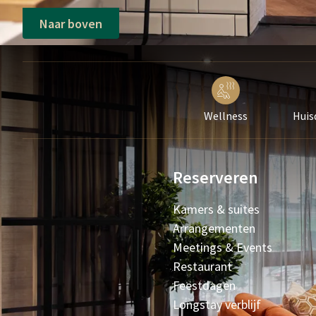
Naar boven
Wellness
Huis
Reserveren
Kamers & suites
Arrangementen
Meetings & Events
Restaurant
Feestdagen
Longstay verblijf