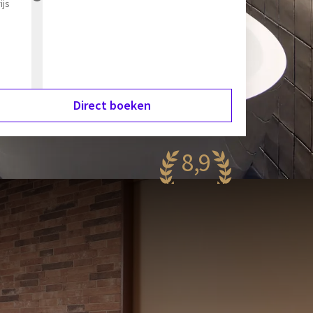
ijs
Direct boeken
8,9
aanzinnig
05 reviews