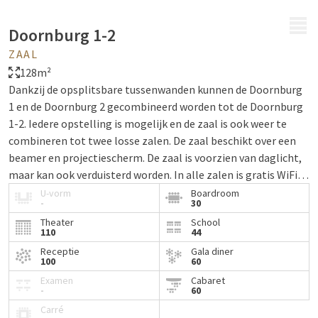
MENU
Doornburg 1-2
ZAAL
128m²
Dankzij de opsplitsbare tussenwanden kunnen de Doornburg
1 en de Doornburg 2 gecombineerd worden tot de Doornburg
1-2. Iedere opstelling is mogelijk en de zaal is ook weer te
combineren tot twee losse zalen. De zaal beschikt over een
beamer en projectiescherm. De zaal is voorzien van daglicht,
maar kan ook verduisterd worden. In alle zalen is gratis WiFi
beschikbaar.
U-vorm
Boardroom
-
30
Theater
School
110
44
Receptie
Gala diner
100
60
Examen
Cabaret
-
60
Carré