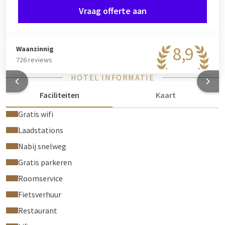
Vraag offerte aan
8,9
Waanzinnig
726 reviews
HOTEL INFORMATIE
Faciliteiten
Kaart
Gratis wifi
Laadstations
Nabij snelweg
Gratis parkeren
Roomservice
Fietsverhuur
Restaurant