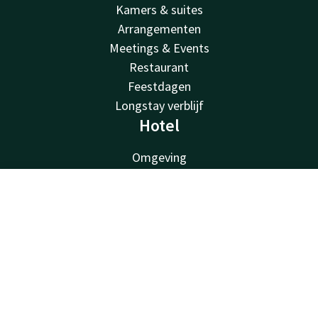
Kamers & suites
Arrangementen
Meetings & Events
Restaurant
Feestdagen
Longstay verblijf
Hotel
Omgeving
Wellness
Deals
Contact
Account
NL
Faciliteiten
Boek nu
Duurzaamheid
Valk Kids
Over ons
Vacatures
Van der Valk