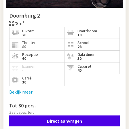
Doornburg 2
78m²
U-vorm
Boardroom
26
18
Theater
School
80
28
Receptie
Gala diner
60
30
Examen
Cabaret
-
40
Carré
30
Bekijk meer
Tot 80 pers.
Zaalcapaciteit
Direct aanvragen