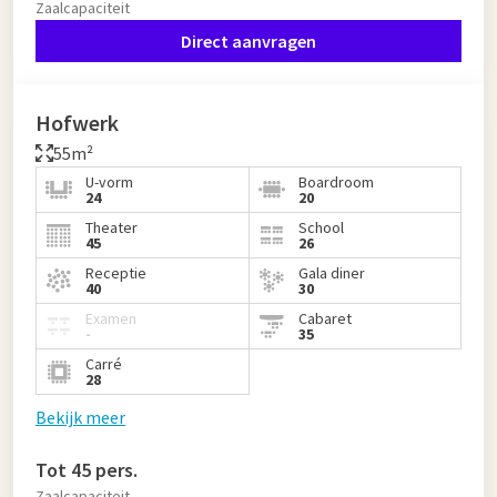
Zaalcapaciteit
Direct aanvragen
Hofwerk
55m²
U-vorm
Boardroom
24
20
Theater
School
45
26
Receptie
Gala diner
40
30
Examen
Cabaret
-
35
Carré
28
Bekijk meer
Tot 45 pers.
Zaalcapaciteit