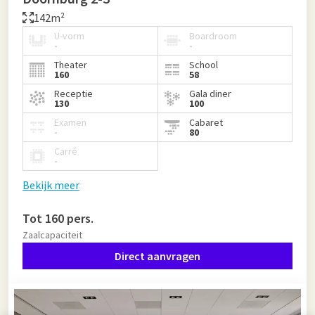
142m²
U-vorm
Boardroom
-
-
Theater
School
160
58
Receptie
Gala diner
130
100
Examen
Cabaret
-
80
Carré
-
Bekijk meer
Tot 160 pers.
Zaalcapaciteit
Direct aanvragen