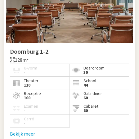
Doornburg 1-2
128m²
U-vorm
Boardroom
-
30
Theater
School
110
44
Receptie
Gala diner
100
60
Examen
Cabaret
-
60
Carré
-
Bekijk meer