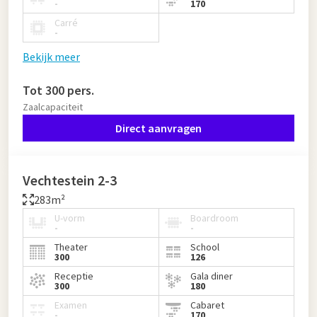
-
170
Carré
-
Bekijk meer
Tot 300 pers.
Zaalcapaciteit
Direct aanvragen
Vechtestein 2-3
283m²
U-vorm
Boardroom
-
-
Theater
School
300
126
Receptie
Gala diner
300
180
Examen
Cabaret
-
170