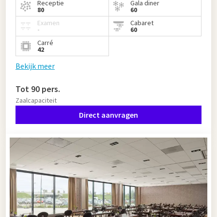
Receptie
Gala diner
80
60
Examen
Cabaret
-
60
Carré
42
Bekijk meer
Tot 90 pers.
Zaalcapaciteit
Direct aanvragen