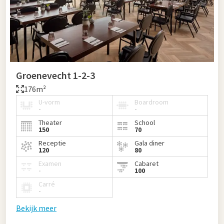
Groenevecht 1-2-3
176m²
U-vorm
Boardroom
-
-
Theater
School
150
70
Receptie
Gala diner
120
80
Examen
Cabaret
-
100
Carré
-
Bekijk meer