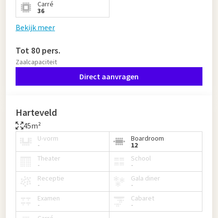
Carré
36
Bekijk meer
Tot 80 pers.
Zaalcapaciteit
Direct aanvragen
Harteveld
45m²
U-vorm
Boardroom
-
12
Theater
School
-
-
Receptie
Gala diner
-
-
Examen
Cabaret
-
-