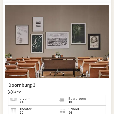
Doornburg 3
64m²
U-vorm
Boardroom
24
18
Theater
School
70
26