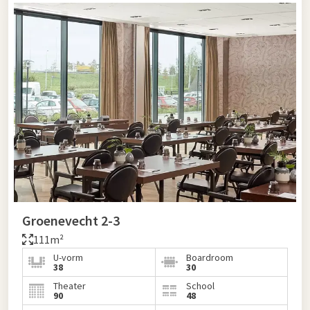
Groenevecht 2-3
111m²
U-vorm
Boardroom
38
30
Theater
School
90
48