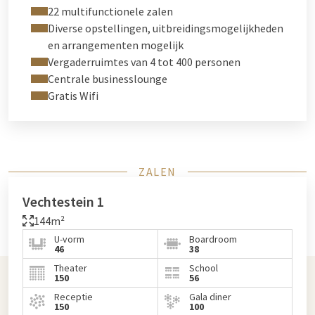
22 multifunctionele zalen
Diverse opstellingen, uitbreidingsmogelijkheden
en arrangementen mogelijk
Vergaderruimtes van 4 tot 400 personen
Centrale businesslounge
Gratis Wifi
ZALEN
Vechtestein 1
144m²
U-vorm
Boardroom
46
38
Theater
School
150
56
Receptie
Gala diner
150
100