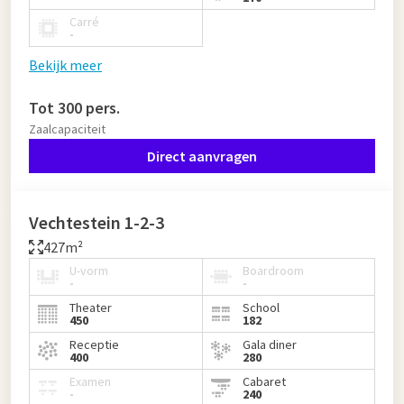
Carré
-
Bekijk meer
Tot 300 pers.
Zaalcapaciteit
Direct aanvragen
Vechtestein 1-2-3
427m²
U-vorm
Boardroom
-
-
Theater
School
450
182
Receptie
Gala diner
400
280
Examen
Cabaret
-
240