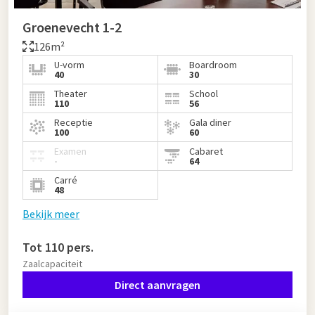
Groenevecht 1-2
126m²
U-vorm
Boardroom
40
30
Theater
School
110
56
Receptie
Gala diner
100
60
Examen
Cabaret
-
64
Carré
48
Bekijk meer
Tot 110 pers.
Zaalcapaciteit
Direct aanvragen