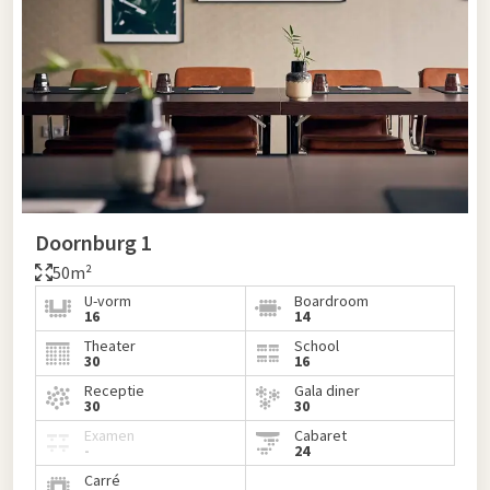
Doornburg 1
50m²
U-vorm
Boardroom
16
14
Theater
School
30
16
Receptie
Gala diner
30
30
Examen
Cabaret
-
24
Carré